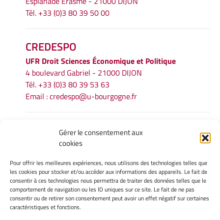
Esplanade Erasme - 21000 DIJON
Tél. +33 (0)3 80 39 50 00
CREDESPO
UFR
Droit Sciences Économique et Politique
4 boulevard Gabriel - 21000 DIJON
Tél. +33 (0)3 80 39 53 63
Email :
credespo@u-bourgogne.fr
INFORMATIONS LÉGALES
Gérer le consentement aux
cookies
Mentions légales
Gérer mes cookies
Pour offrir les meilleures expériences, nous utilisons des technologies telles que
Politique de cookies
les cookies pour stocker et/ou accéder aux informations des appareils. Le fait de
Déclaration de confidentialité
consentir à ces technologies nous permettra de traiter des données telles que le
comportement de navigation ou les ID uniques sur ce site. Le fait de ne pas
Avertissement
consentir ou de retirer son consentement peut avoir un effet négatif sur certaines
caractéristiques et fonctions.