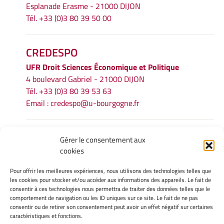
Esplanade Erasme - 21000 DIJON
Tél. +33 (0)3 80 39 50 00
CREDESPO
UFR
Droit Sciences Économique et Politique
4 boulevard Gabriel - 21000 DIJON
Tél. +33 (0)3 80 39 53 63
Email :
credespo@u-bourgogne.fr
INFORMATIONS LÉGALES
Gérer le consentement aux
cookies
Mentions légales
Gérer mes cookies
Pour offrir les meilleures expériences, nous utilisons des technologies telles que
Politique de cookies
les cookies pour stocker et/ou accéder aux informations des appareils. Le fait de
Déclaration de confidentialité
consentir à ces technologies nous permettra de traiter des données telles que le
comportement de navigation ou les ID uniques sur ce site. Le fait de ne pas
Avertissement
consentir ou de retirer son consentement peut avoir un effet négatif sur certaines
caractéristiques et fonctions.