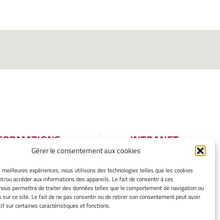
FORMATIONS
INTRANET
Gérer le consentement aux cookies
GALES
tions légales
es meilleures expériences, nous utilisons des technologies telles que les cookies
et/ou accéder aux informations des appareils. Le fait de consentir à ces
er mes cookies
nous permettra de traiter des données telles que le comportement de navigation ou
tique de cookies
s sur ce site. Le fait de ne pas consentir ou de retirer son consentement peut avoir
aration de
if sur certaines caractéristiques et fonctions.
identialité