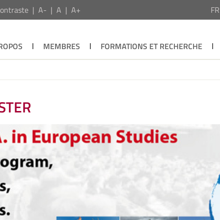
ontraste
A-
A
A+
F
PROPOS
MEMBRES
FORMATIONS ET RECHERCHE
ASTER