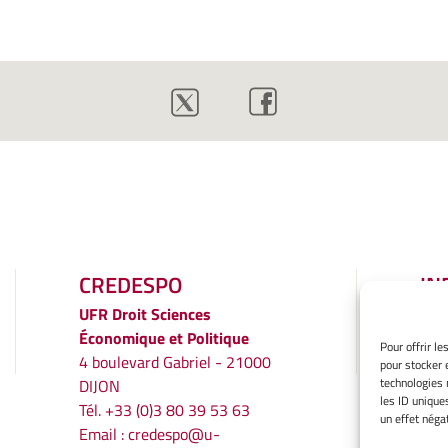
CREDESPO
IN
LÉ
UFR
Droit Sciences
Économique et Politique
Men
Pour offrir l
4 boulevard Gabriel - 21000
pour stocker 
Gér
technologies 
DIJON
Poli
les ID unique
Tél. +33 (0)3 80 39 53 63
Décl
un effet négat
Email :
credespo@u-
conf