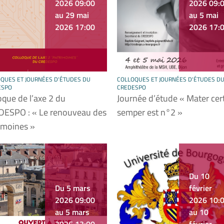
2026 09:00
2026 09:
au 29 mai
au 5 mai
2026 17:00
2026 17:
QUES ET JOURNÉES D'ÉTUDES DU
COLLOQUES ET JOURNÉES D'ÉTUDES D
ESPO
CREDESPO
oque de l’axe 2 du
Journée d’étude « Mater cer
DESPO : « Le renouveau des
semper est n°2 »
imoines »
Du 10
Du 5 mars
février
2026 09:00
2026 10:
au 5 mars
au 10