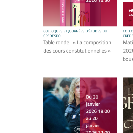
2026 16:30
COLLOQUES ET JOURNÉES D'ÉTUDES DU
COLLO
CREDESPO
CRED
Table ronde : « La composition
Mati
des cours constitutionnelles »
2026
bous
Du 20
janvier
2026 19:00
au 20
janvier
2026 22:00