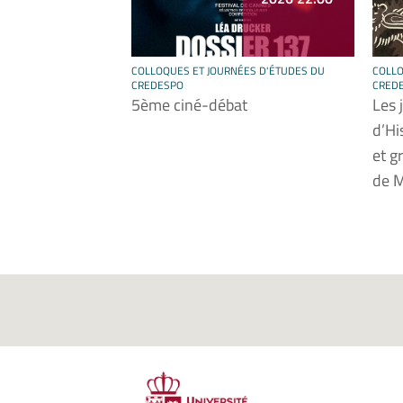
COLLOQUES ET JOURNÉES D'ÉTUDES DU
COLLO
CREDESPO
CRED
5ème ciné-débat
Les 
d’Hi
et g
de M