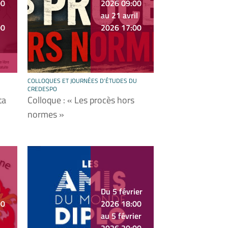
00
2026 09:00
au 21 avril
00
2026 17:00
U
COLLOQUES ET JOURNÉES D'ÉTUDES DU
CREDESPO
ta
Colloque : « Les procès hors
normes »
Du 5 février
00
2026 18:00
au 5 février