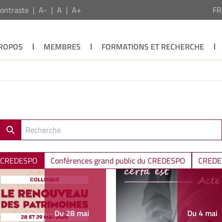
ontraste
A-
A
A+
F
PROPOS
MEMBRES
FORMATIONS ET RECHERCHE
du CREDESPO
Conférences grand public du CREDESPO
CREDE
Du 28 mai
Du 4 mai