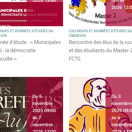
2026 13:00
février
2026 12:
QUES ET JOURNÉES D'ÉTUDES DU
COLLOQUES ET JOURNÉES D'ÉTUDES D
ESPO
CREDESPO
née d’étude : « Municipales
Rencontre des élus de la rura
 : la démocratie
et des étudiants du Master 
culée »
FCTG
Du 6
Du 3
novembre
novembre
2025 09:00
2025 09:
au 7
au 4
novembre
novembre
2025 17:00
2025 17: