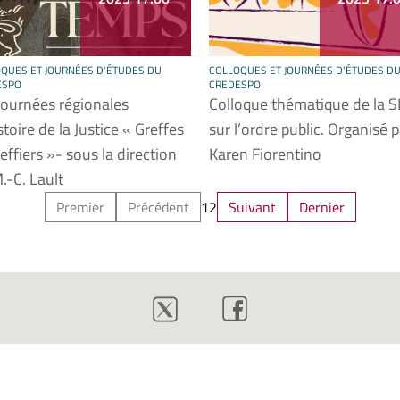
QUES ET JOURNÉES D'ÉTUDES DU
COLLOQUES ET JOURNÉES D'ÉTUDES D
ESPO
CREDESPO
journées régionales
Colloque thématique de la 
stoire de la Justice « Greffes
sur l’ordre public. Organisé p
reffiers »- sous la direction
Karen Fiorentino
.-C. Lault
Premier
Précédent
1
2
Suivant
Dernier