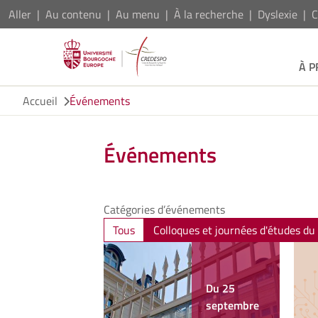
Aller
Au contenu
Au menu
À la recherche
Dyslexie
C
À 
Accueil
Événements
Événements
Catégories d’événements
Tous
Colloques et journées d'études 
Du 25
septembre