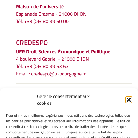
Maison de l'université
Esplanade Erasme - 21000 DIJON
Tél. +33 (0)3 80 39 50 00
CREDESPO
UFR
Droit Sciences Économique et Politique
4 boulevard Gabriel - 21000 DIJON
Tél. +33 (0)3 80 39 53 63
Email :
credespo@u-bourgogne.fr
INFORMATIONS LÉGALES
Gérer le consentement aux
cookies
Mentions légales
Gérer mes cookies
Pour offrir les meilleures expériences, nous utilisons des technologies telles que
Politique de cookies
les cookies pour stocker et/ou accéder aux informations des appareils. Le fait de
Déclaration de confidentialité
consentir à ces technologies nous permettra de traiter des données telles que le
comportement de navigation ou les ID uniques sur ce site. Le fait de ne pas
Avertissement
consentir ou de retirer son consentement peut avoir un effet négatif sur certaines