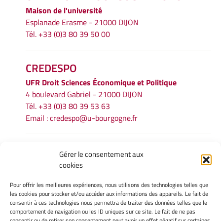
Maison de l'université
Esplanade Erasme - 21000 DIJON
Tél. +33 (0)3 80 39 50 00
CREDESPO
UFR
Droit Sciences Économique et Politique
4 boulevard Gabriel - 21000 DIJON
Tél. +33 (0)3 80 39 53 63
Email :
credespo@u-bourgogne.fr
INFORMATIONS LÉGALES
Gérer le consentement aux
cookies
Mentions légales
Gérer mes cookies
Pour offrir les meilleures expériences, nous utilisons des technologies telles que
Politique de cookies
les cookies pour stocker et/ou accéder aux informations des appareils. Le fait de
Déclaration de confidentialité
consentir à ces technologies nous permettra de traiter des données telles que le
comportement de navigation ou les ID uniques sur ce site. Le fait de ne pas
Avertissement
consentir ou de retirer son consentement peut avoir un effet négatif sur certaines