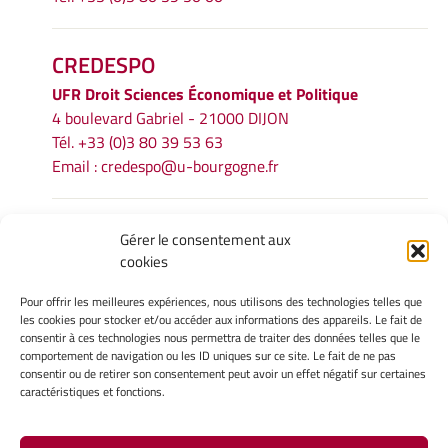
CREDESPO
UFR
Droit Sciences Économique et Politique
4 boulevard Gabriel - 21000 DIJON
Tél. +33 (0)3 80 39 53 63
Email :
credespo@u-bourgogne.fr
INFORMATIONS LÉGALES
Gérer le consentement aux
cookies
Mentions légales
Gérer mes cookies
Pour offrir les meilleures expériences, nous utilisons des technologies telles que
Politique de cookies
les cookies pour stocker et/ou accéder aux informations des appareils. Le fait de
Déclaration de confidentialité
consentir à ces technologies nous permettra de traiter des données telles que le
comportement de navigation ou les ID uniques sur ce site. Le fait de ne pas
Avertissement
consentir ou de retirer son consentement peut avoir un effet négatif sur certaines
caractéristiques et fonctions.
INTRANET