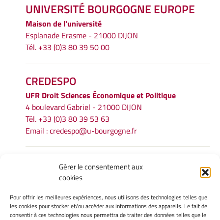
UNIVERSITÉ BOURGOGNE EUROPE
Maison de l'université
Esplanade Erasme - 21000 DIJON
Tél. +33 (0)3 80 39 50 00
CREDESPO
UFR
Droit Sciences Économique et Politique
4 boulevard Gabriel - 21000 DIJON
Tél. +33 (0)3 80 39 53 63
Email :
credespo@u-bourgogne.fr
INFORMATIONS LÉGALES
Gérer le consentement aux
cookies
Mentions légales
Gérer mes cookies
Pour offrir les meilleures expériences, nous utilisons des technologies telles que
Politique de cookies
les cookies pour stocker et/ou accéder aux informations des appareils. Le fait de
Déclaration de confidentialité
consentir à ces technologies nous permettra de traiter des données telles que le