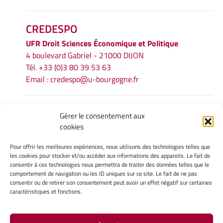
CREDESPO
UFR
Droit Sciences Économique et Politique
4 boulevard Gabriel - 21000 DIJON
Tél. +33 (0)3 80 39 53 63
Email :
credespo@u-bourgogne.fr
INFORMATIONS LÉGALES
Gérer le consentement aux
cookies
Mentions légales
Gérer mes cookies
Pour offrir les meilleures expériences, nous utilisons des technologies telles que
Politique de cookies
les cookies pour stocker et/ou accéder aux informations des appareils. Le fait de
Déclaration de confidentialité
consentir à ces technologies nous permettra de traiter des données telles que le
comportement de navigation ou les ID uniques sur ce site. Le fait de ne pas
Avertissement
consentir ou de retirer son consentement peut avoir un effet négatif sur certaines
caractéristiques et fonctions.
INTRANET