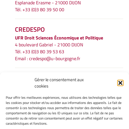
Esplanade Erasme - 21000 DIJON
Tél. +33 (0)3 80 39 50 00
CREDESPO
UFR
Droit Sciences Économique et Politique
4 boulevard Gabriel - 21000 DIJON
Tél. +33 (0)3 80 39 53 63
Email :
credespo@u-bourgogne.fr
INFORMATIONS LÉGALES
Gérer le consentement aux
cookies
Mentions légales
Gérer mes cookies
Pour offrir les meilleures expériences, nous utilisons des technologies telles que
Politique de cookies
les cookies pour stocker et/ou accéder aux informations des appareils. Le fait de
Déclaration de confidentialité
consentir à ces technologies nous permettra de traiter des données telles que le
comportement de navigation ou les ID uniques sur ce site. Le fait de ne pas
Avertissement
consentir ou de retirer son consentement peut avoir un effet négatif sur certaines
caractéristiques et fonctions.