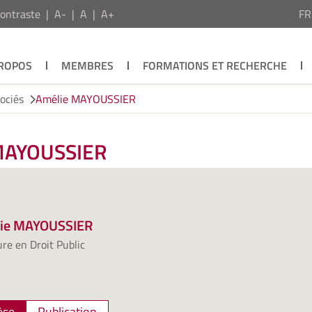
ontraste
A-
A
A+
F
PROPOS
MEMBRES
FORMATIONS ET RECHERCHE
ociés
Amélie MAYOUSSIER
 MAYOUSSIER
ie MAYOUSSIER
re en Droit Public
èse
Publication