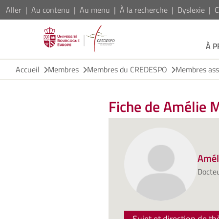
Aller
Au contenu
Au menu
À la recherche
Dyslexie
C
À 
Accueil
Membres
Membres du CREDESPO
Membres ass
Fiche de Amélie
Amél
Docteu
Sujet et direction de th