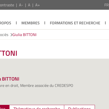
ontraste
A-
A
A+
F
PROPOS
MEMBRES
FORMATIONS ET RECHERCHE
ociés
Giulia BITTONI
ITTONI
a BITTONI
ure en droit, Membre associée du CREDESPO
èse
Thématique de recherche
Publications