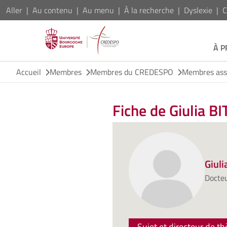
Aller
Au contenu
Au menu
À la recherche
Dyslexie
C
À 
Accueil
Membres
Membres du CREDESPO
Membres ass
Fiche de Giulia B
Giuli
Docte
Sujet et directeur de th