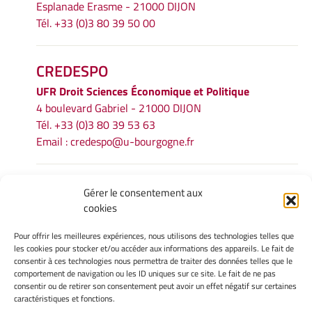
Esplanade Erasme - 21000 DIJON
Tél. +33 (0)3 80 39 50 00
CREDESPO
UFR
Droit Sciences Économique et Politique
4 boulevard Gabriel - 21000 DIJON
Tél. +33 (0)3 80 39 53 63
Email :
credespo@u-bourgogne.fr
INFORMATIONS LÉGALES
Gérer le consentement aux
cookies
Mentions légales
Gérer mes cookies
Pour offrir les meilleures expériences, nous utilisons des technologies telles que
Politique de cookies
les cookies pour stocker et/ou accéder aux informations des appareils. Le fait de
Déclaration de confidentialité
consentir à ces technologies nous permettra de traiter des données telles que le
comportement de navigation ou les ID uniques sur ce site. Le fait de ne pas
Avertissement
consentir ou de retirer son consentement peut avoir un effet négatif sur certaines
caractéristiques et fonctions.