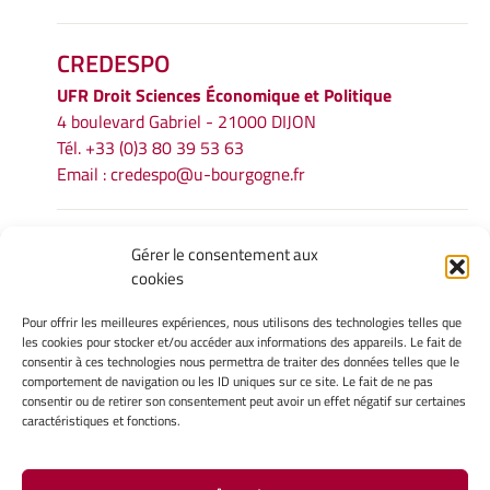
CREDESPO
UFR
Droit Sciences Économique et Politique
4 boulevard Gabriel - 21000 DIJON
Tél. +33 (0)3 80 39 53 63
Email :
credespo@u-bourgogne.fr
INFORMATIONS LÉGALES
Gérer le consentement aux
cookies
Mentions légales
Gérer mes cookies
Pour offrir les meilleures expériences, nous utilisons des technologies telles que
Politique de cookies
les cookies pour stocker et/ou accéder aux informations des appareils. Le fait de
Déclaration de confidentialité
consentir à ces technologies nous permettra de traiter des données telles que le
comportement de navigation ou les ID uniques sur ce site. Le fait de ne pas
Avertissement
consentir ou de retirer son consentement peut avoir un effet négatif sur certaines
caractéristiques et fonctions.
INTRANET