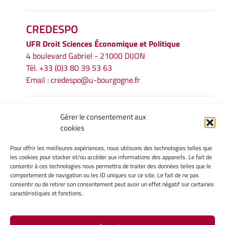
CREDESPO
UFR
Droit Sciences Économique et Politique
4 boulevard Gabriel - 21000 DIJON
Tél. +33 (0)3 80 39 53 63
Email :
credespo@u-bourgogne.fr
INFORMATIONS LÉGALES
Gérer le consentement aux
cookies
Mentions légales
Gérer mes cookies
Pour offrir les meilleures expériences, nous utilisons des technologies telles que
Politique de cookies
les cookies pour stocker et/ou accéder aux informations des appareils. Le fait de
Déclaration de confidentialité
consentir à ces technologies nous permettra de traiter des données telles que le
comportement de navigation ou les ID uniques sur ce site. Le fait de ne pas
Avertissement
consentir ou de retirer son consentement peut avoir un effet négatif sur certaines
caractéristiques et fonctions.
INTRANET