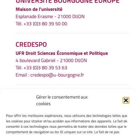
UNIVERSITÉ BOURGOGNE EUROPE
Maison de l'université
Esplanade Erasme - 21000 DIJON
Tél. +33 (0)3 80 39 50 00
CREDESPO
UFR
Droit Sciences Économique et Politique
4 boulevard Gabriel - 21000 DIJON
Tél. +33 (0)3 80 39 53 63
Email :
credespo@u-bourgogne.fr
INFORMATIONS LÉGALES
Gérer le consentement aux
cookies
Mentions légales
Gérer mes cookies
Pour offrir les meilleures expériences, nous utilisons des technologies telles que
Politique de cookies
les cookies pour stocker et/ou accéder aux informations des appareils. Le fait de
Déclaration de confidentialité
consentir à ces technologies nous permettra de traiter des données telles que le
comportement de navigation ou les ID uniques sur ce site. Le fait de ne pas
Avertissement