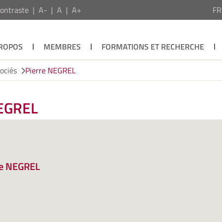
ontraste
A-
A
A+
F
PROPOS
MEMBRES
FORMATIONS ET RECHERCHE
ociés
Pierre NEGREL
NEGREL
re NEGREL