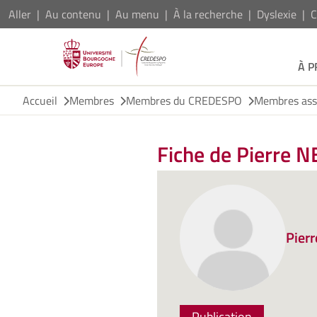
Aller
Au contenu
Au menu
À la recherche
Dyslexie
C
À 
Accueil
Membres
Membres du CREDESPO
Membres ass
Fiche de Pierre 
Pier
Publication