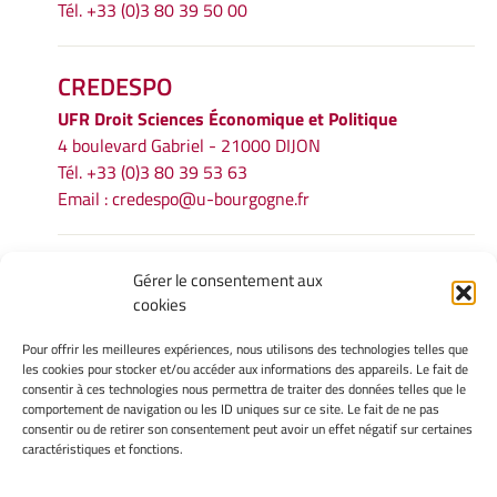
Tél. +33 (0)3 80 39 50 00
CREDESPO
UFR
Droit Sciences Économique et Politique
4 boulevard Gabriel - 21000 DIJON
Tél. +33 (0)3 80 39 53 63
Email :
credespo@u-bourgogne.fr
INFORMATIONS LÉGALES
Gérer le consentement aux
cookies
Mentions légales
Gérer mes cookies
Pour offrir les meilleures expériences, nous utilisons des technologies telles que
Politique de cookies
les cookies pour stocker et/ou accéder aux informations des appareils. Le fait de
Déclaration de confidentialité
consentir à ces technologies nous permettra de traiter des données telles que le
comportement de navigation ou les ID uniques sur ce site. Le fait de ne pas
Avertissement
consentir ou de retirer son consentement peut avoir un effet négatif sur certaines
caractéristiques et fonctions.
INTRANET