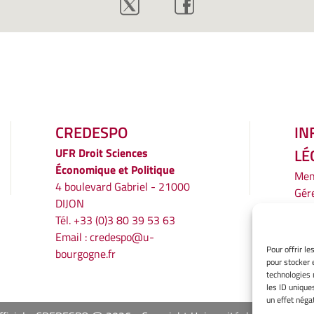
CREDESPO
IN
LÉ
UFR
Droit Sciences
Économique et Politique
Men
4 boulevard Gabriel - 21000
Gér
DIJON
Poli
Tél. +33 (0)3 80 39 53 63
Décl
Email :
credespo@u-
conf
Pour offrir l
bourgogne.fr
Ave
pour stocker 
technologies 
les ID unique
un effet négat