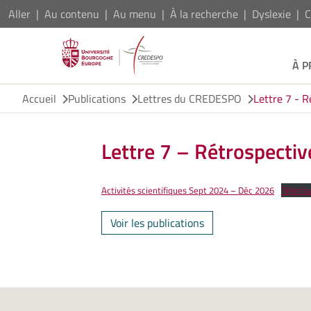
Aller
Au contenu
Au menu
À la recherche
Dyslexie
C
À 
Accueil
Publications
Lettres du CREDESPO
Lettre 7 - R
Lettre 7 – Rétrospectiv
Activités scientifiques Sept 2024 – Déc 2026
Télécha
Voir les publications