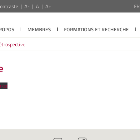
ontraste
A-
A
A+
F
PROPOS
MEMBRES
FORMATIONS ET RECHERCHE
étrospective
e
rger