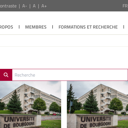
ontraste
A-
A
A+
F
PROPOS
MEMBRES
FORMATIONS ET RECHERCHE