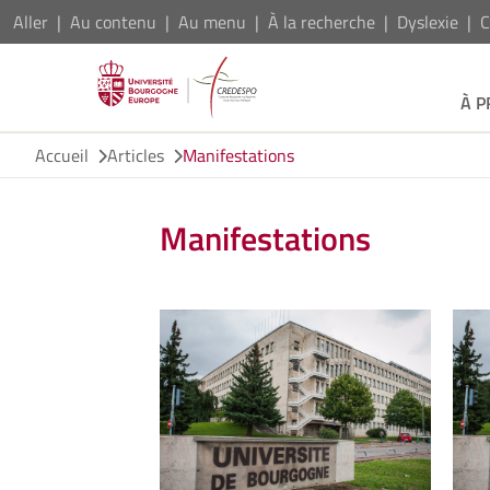
Aller
Au contenu
Au menu
À la recherche
Dyslexie
C
À 
Accueil
Articles
Manifestations
Manifestations