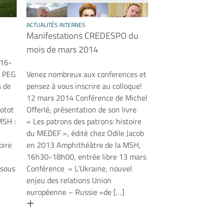
ACTUALITÉS INTERNES
Manifestations CREDESPO du
mois de mars 2014
16-
u PEG
Venez nombreux aux conferences et
s de
pensez à vous inscrire au colloque!
12 mars 2014 Conférence de Michel
cotot
Offerlé, présentation de son livre
MSH :
« Les patrons des patrons: histoire
du MEDEF », édité chez Odile Jacob
oire
en 2013 Amphithéâtre de la MSH,
16h30-18h00, entrée libre 13 mars
 sous
Conférence « L’Ukraine, nouvel
enjeu des relations Union
européenne – Russie »de […]
En savoir plus