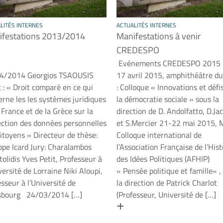
LITÉS INTERNES
ACTUALITÉS INTERNES
ifestations 2013/2014
Manifestations à venir
CREDESPO
Evénements CREDESPO 2015 
/2014 Georgios TSAOUSIS
17 avril 2015, amphithéâtre d
 : « Droit comparé en ce qui
: Colloque « Innovations et défi
erne les les systèmes juridiques
la démocratie sociale » sous la
 France et de la Grèce sur la
direction de D. Andolfatto, D.Ja
ection des données personnelles
et S.Mercier 21-22 mai 2015, 
itoyens » Directeur de thèse:
Colloque international de
ippe Icard Jury: Charalambos
l’Association Française de l’Hist
olidis Yves Petit, Professeur à
des Idées Politiques (AFHIP)
versité de Lorraine Niki Aloupi,
« Pensée politique et famille« ,
sseur à l’Université de
la direction de Patrick Charlot
sbourg 24/03/2014 […]
(Professeur, Université de […]
 savoir plus
En savoir plus