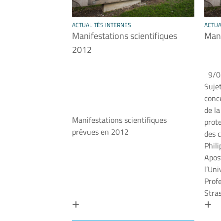
ACTUALITÉS INTERNES
ACTUA
Manifestations scientifiques
Man
2012
9/04
Sujet
conc
de la
Manifestations scientifiques
prot
prévues en 2012
des c
Phil
Apost
l’Uni
Profe
Stra
En savoir plus
En