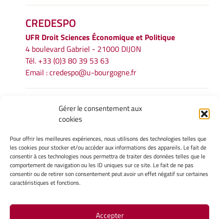
CREDESPO
UFR
Droit Sciences Économique et Politique
4 boulevard Gabriel - 21000 DIJON
Tél. +33 (0)3 80 39 53 63
Email :
credespo@u-bourgogne.fr
INFORMATIONS LÉGALES
Gérer le consentement aux
cookies
Mentions légales
Gérer mes cookies
Pour offrir les meilleures expériences, nous utilisons des technologies telles que
Politique de cookies
les cookies pour stocker et/ou accéder aux informations des appareils. Le fait de
Déclaration de confidentialité
consentir à ces technologies nous permettra de traiter des données telles que le
comportement de navigation ou les ID uniques sur ce site. Le fait de ne pas
Avertissement
consentir ou de retirer son consentement peut avoir un effet négatif sur certaines
caractéristiques et fonctions.
INTRANET
Accepter