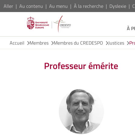
Aller
Au contenu
Au menu
À la recherche
Dyslexie
C
À 
Accueil
Membres
Membres du CREDESPO
Justices
Pr
Professeur émérite