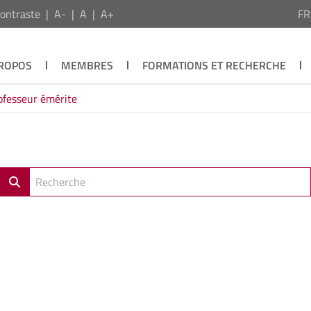
ontraste
A-
A
A+
F
PROPOS
MEMBRES
FORMATIONS ET RECHERCHE
ofesseur émérite